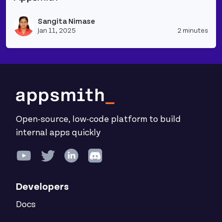
Read more about Integrating with the Telegram Bo
Sangita Nimase
Vie
Jan 11, 2025
2 minutes
Open-source, low-code platform to build
internal apps quickly
Developers
Docs