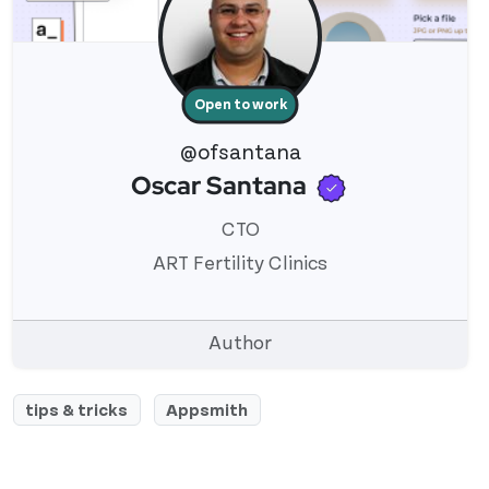
Open to work
@ofsantana
Verified use
Oscar Santana
View 's profile
CTO
ART Fertility Clinics
Author
tips & tricks
Appsmith