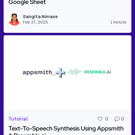
Google Sheet
Read more about Simple RAG Application to Summar
Sangita Nimase
Vie
Feb 27, 2025
1 minute
Tutorial
0
0
Text-To-Speech Synthesis Using Appsmith