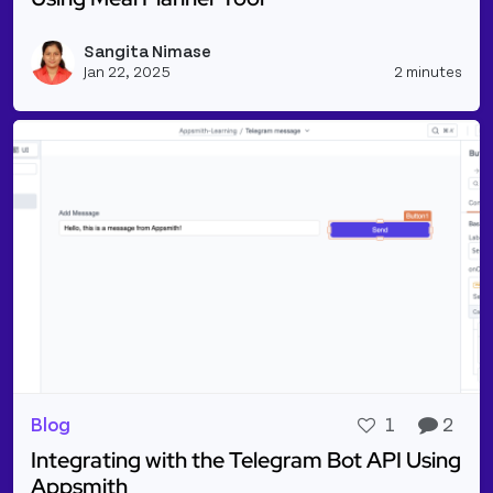
Read more about Plan Your Day/Week Meals & Find 
Sangita Nimase
Vie
Jan 22, 2025
2 minutes
Blog
1
2
Integrating with the Telegram Bot API Using
Appsmith