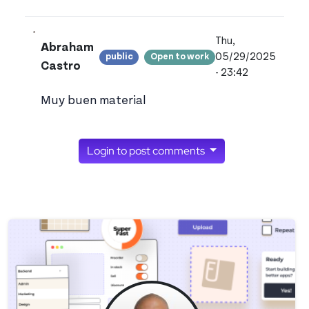
Thu,
Abraham
05/29/2025
public
Open to work
View ab.cast's pr
Castro
- 23:42
Muy buen material
Login to post comments