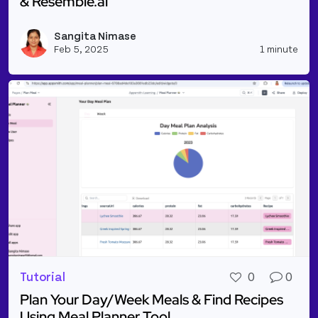
& Resemble.ai
Read more about Text-To-Speech Synthesis Using A
Sangita Nimase
Vie
Feb 5, 2025
1 minute
Tutorial
0
0
Plan Your Day/Week Meals & Find Recipes
Using Meal Planner Tool